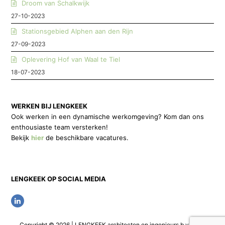
Droom van Schalkwijk
27-10-2023
Stationsgebied Alphen aan den Rijn
27-09-2023
Oplevering Hof van Waal te Tiel
18-07-2023
WERKEN BIJ LENGKEEK
Ook werken in een dynamische werkomgeving? Kom dan ons
enthousiaste team versterken!
Bekijk
hier
de beschikbare vacatures.
LENGKEEK OP SOCIAL MEDIA
L
i
Copyright © 2026 | LENGKEEK architecten en ingenieurs b.v. | Alle