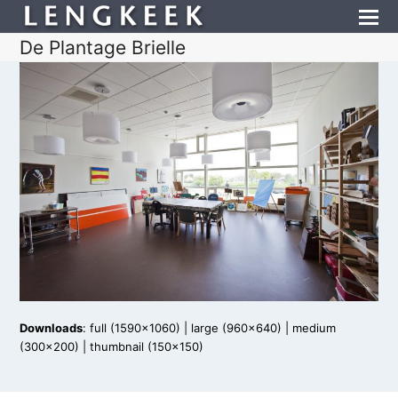
De Plantage Brielle
Downloads
:
full (1590x1060)
|
large (960x640)
|
medium
(300x200)
|
thumbnail (150x150)