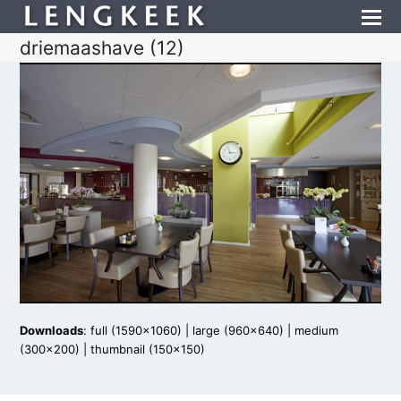
driemaashave (12)
Downloads
:
full (1590x1060)
|
large (960x640)
|
medium
(300x200)
|
thumbnail (150x150)