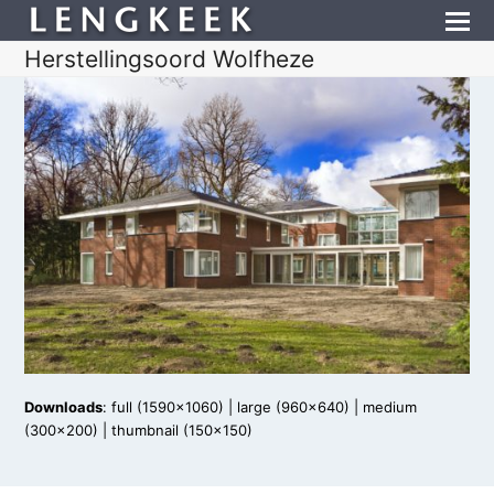
Herstellingsoord Wolfheze
Downloads
:
full (1590x1060)
|
large (960x640)
|
medium
(300x200)
|
thumbnail (150x150)