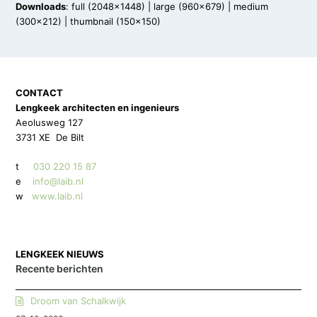
Downloads
:
full (2048x1448)
|
large (960x679)
|
medium
(300x212)
|
thumbnail (150x150)
CONTACT
Lengkeek architecten en ingenieurs
Aeolusweg 127
3731 XE De Bilt
t
030 220 15 87
e
info@laib.nl
w
www.laib.nl
LENGKEEK NIEUWS
Recente berichten
Droom van Schalkwijk