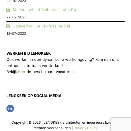
27-10-2023
Stationsgebied Alphen aan den Rijn
27-09-2023
Oplevering Hof van Waal te Tiel
18-07-2023
WERKEN BIJ LENGKEEK
Ook werken in een dynamische werkomgeving? Kom dan ons
enthousiaste team versterken!
Bekijk
hier
de beschikbare vacatures.
LENGKEEK OP SOCIAL MEDIA
L
i
Copyright © 2026 | LENGKEEK architecten en ingenieurs b.v. | Alle
n
rechten voorbehouden |
Privacy Policy
k