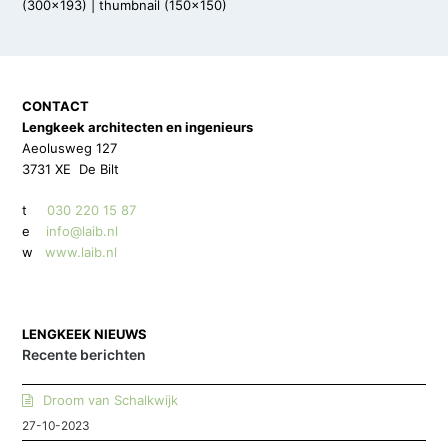
(300x193)
|
thumbnail (150x150)
CONTACT
Lengkeek architecten en ingenieurs
Aeolusweg 127
3731 XE De Bilt
t
030 220 15 87
e
info@laib.nl
w
www.laib.nl
LENGKEEK NIEUWS
Recente berichten
Droom van Schalkwijk
27-10-2023