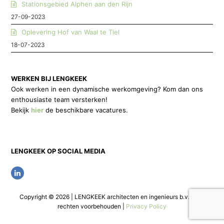
Stationsgebied Alphen aan den Rijn
27-09-2023
Oplevering Hof van Waal te Tiel
18-07-2023
WERKEN BIJ LENGKEEK
Ook werken in een dynamische werkomgeving? Kom dan ons
enthousiaste team versterken!
Bekijk
hier
de beschikbare vacatures.
LENGKEEK OP SOCIAL MEDIA
L
i
Copyright © 2026 | LENGKEEK architecten en ingenieurs b.v. | Alle
n
rechten voorbehouden |
Privacy Policy
k
e