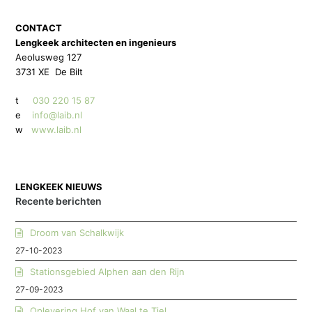
CONTACT
Lengkeek architecten en ingenieurs
Aeolusweg 127
3731 XE De Bilt
t
030 220 15 87
e
info@laib.nl
w
www.laib.nl
LENGKEEK NIEUWS
Recente berichten
Droom van Schalkwijk
27-10-2023
Stationsgebied Alphen aan den Rijn
27-09-2023
Oplevering Hof van Waal te Tiel