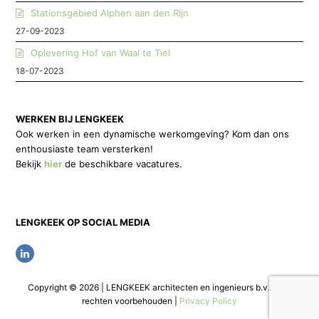
Stationsgebied Alphen aan den Rijn
27-09-2023
Oplevering Hof van Waal te Tiel
18-07-2023
WERKEN BIJ LENGKEEK
Ook werken in een dynamische werkomgeving? Kom dan ons
enthousiaste team versterken!
Bekijk
hier
de beschikbare vacatures.
LENGKEEK OP SOCIAL MEDIA
L
i
Copyright © 2026 | LENGKEEK architecten en ingenieurs b.v. | Alle
n
rechten voorbehouden |
Privacy Policy
k