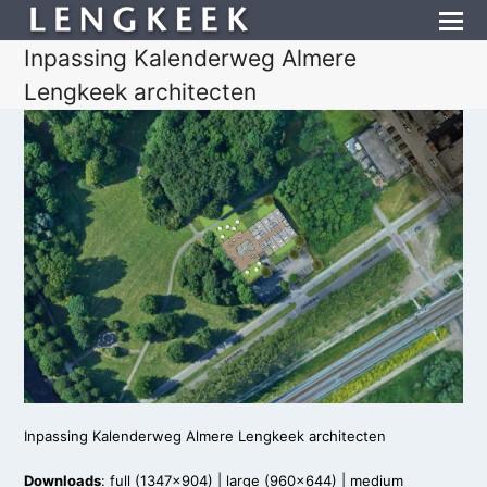
Inpassing Kalenderweg Almere
Lengkeek architecten
Inpassing Kalenderweg Almere Lengkeek architecten
Downloads
:
full (1347x904)
|
large (960x644)
|
medium