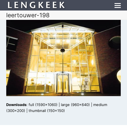
leertouwer-198
Downloads
:
full (1590x1060)
|
large (960x640)
|
medium
(300x200)
|
thumbnail (150x150)