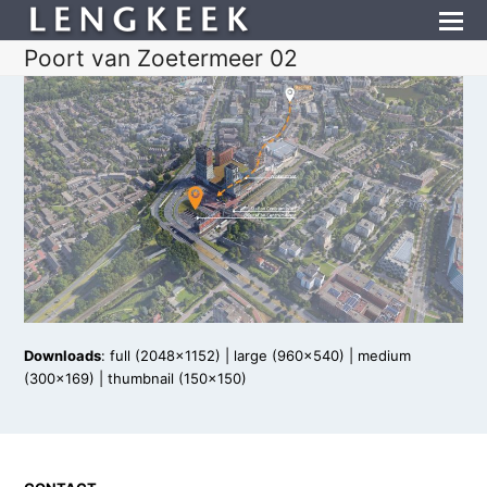
Poort van Zoetermeer 02
Downloads
:
full (2048x1152)
|
large (960x540)
|
medium
(300x169)
|
thumbnail (150x150)