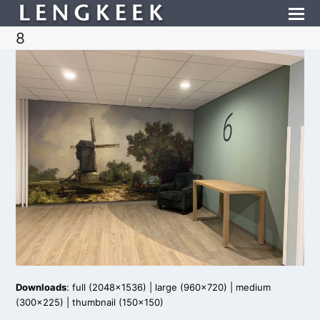
8
Downloads
:
full (2048x1536)
|
large (960x720)
|
medium
(300x225)
|
thumbnail (150x150)