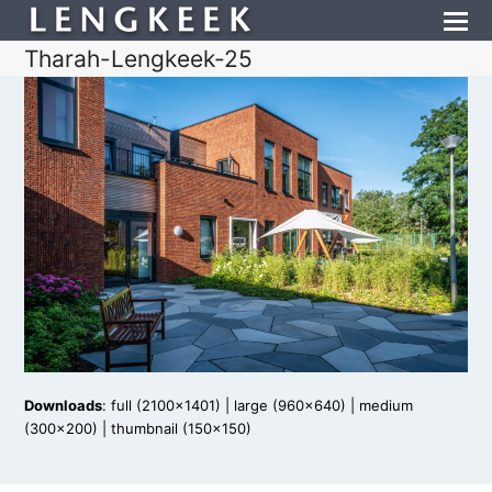
Tharah-Lengkeek-25
Downloads
:
full (2100x1401)
|
large (960x640)
|
medium
(300x200)
|
thumbnail (150x150)