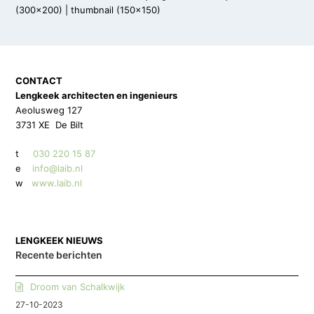
(300x200)
|
thumbnail (150x150)
CONTACT
Lengkeek architecten en ingenieurs
Aeolusweg 127
3731 XE De Bilt
t
030 220 15 87
e
info@laib.nl
w
www.laib.nl
LENGKEEK NIEUWS
Recente berichten
Droom van Schalkwijk
27-10-2023