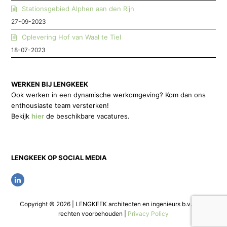
Stationsgebied Alphen aan den Rijn
27-09-2023
Oplevering Hof van Waal te Tiel
18-07-2023
WERKEN BIJ LENGKEEK
Ook werken in een dynamische werkomgeving? Kom dan ons
enthousiaste team versterken!
Bekijk
hier
de beschikbare vacatures.
LENGKEEK OP SOCIAL MEDIA
L
i
Copyright © 2026 | LENGKEEK architecten en ingenieurs b.v. | Alle
n
rechten voorbehouden |
Privacy Policy
k