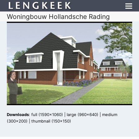
Woningbouw Hollandsche Rading
Downloads
:
full (1590x1060)
|
large (960x640)
|
medium
(300x200)
|
thumbnail (150x150)