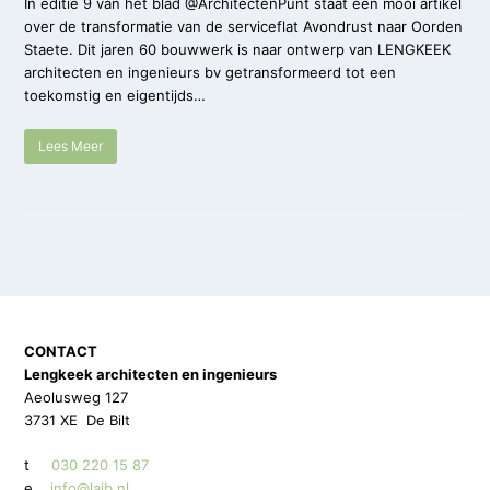
In editie 9 van het blad @ArchitectenPunt staat een mooi artikel
over de transformatie van de serviceflat Avondrust naar Oorden
Staete. Dit jaren 60 bouwwerk is naar ontwerp van LENGKEEK
architecten en ingenieurs bv getransformeerd tot een
toekomstig en eigentijds…
Lees Meer
CONTACT
Lengkeek architecten en ingenieurs
Aeolusweg 127
3731 XE De Bilt
t
030 220 15 87
e
info@laib.nl