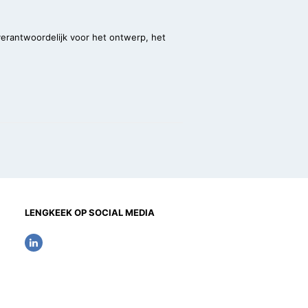
verantwoordelijk voor het ontwerp, het
LENGKEEK OP SOCIAL MEDIA
L
i
n
k