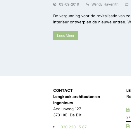
03-09-2019
Wendy Havenith
De vergunning voor de revitalisatie van z
interieur ontwerp en de nieuwe entree. W
Lees Meer
CONTACT
L
Re
Lengkeek architecten en
ingenieurs
Aeolusweg 127
3731 XE De Bilt
27
t
030 220 15 87