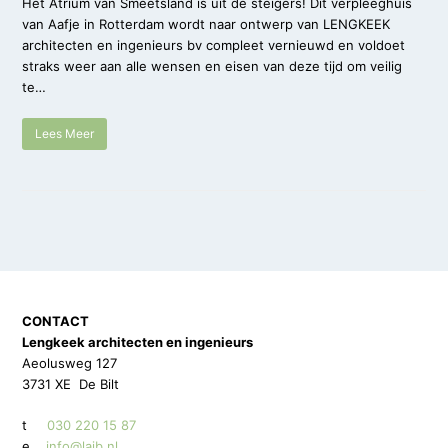
Het Atrium van Smeetsland is uit de steigers! Dit verpleeghuis
van Aafje in Rotterdam wordt naar ontwerp van LENGKEEK
architecten en ingenieurs bv compleet vernieuwd en voldoet
straks weer aan alle wensen en eisen van deze tijd om veilig
te…
Lees Meer
CONTACT
Lengkeek architecten en ingenieurs
Aeolusweg 127
3731 XE De Bilt
t
030 220 15 87
e
info@laib.nl