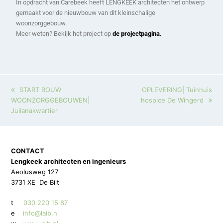
In opdracht van Carebeek heeft LENGKEEK architecten het ontwerp
gemaakt voor de nieuwbouw van dit kleinschalige
woonzorggebouw.
Meer weten? Bekijk het project op
de projectpagina.
START BOUW
OPLEVERING| Tuinhuis
WOONZORGGEBOUWEN|
hospice De Wingerd
Julianakwartier
CONTACT
Lengkeek architecten en ingenieurs
Aeolusweg 127
3731 XE De Bilt
t
030 220 15 87
e
info@laib.nl