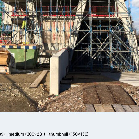
39)
|
medium (300x231)
|
thumbnail (150x150)