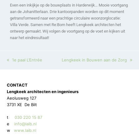
Even een inkijkje op de bouwplaats in Harderwijk… Mooie voortgang
aan de Johanitterlaan. Drie kantoorpanden worden op dit moment
getransformeerd naar een prachtige circulaire woonzorglocatie:
Villa Verde. Samen met Re:Born
heeft Lengkeek architecten het
ontwerp gemaakt. Wij volgen de voortgang op de voet en kijken uit
naar het eindresultaat!
1e paal L’Entrée
Lengkeek in Bouwen aan de Zorg
CONTACT
Lengkeek architecten en ingenieurs
Aeolusweg 127
3731 XE De Bilt
t
030 220 15 87
e
info@laib.nl
w
www.laib.nl