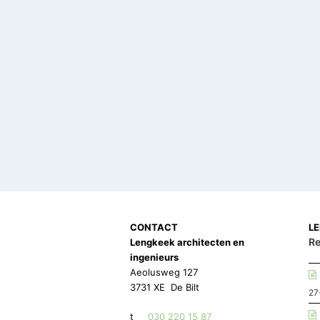
CONTACT
L
Re
Lengkeek architecten en
ingenieurs
Aeolusweg 127
3731 XE De Bilt
27
t
030 220 15 87