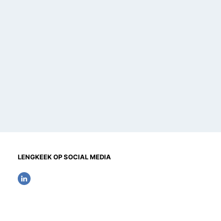
LENGKEEK OP SOCIAL MEDIA
L
i
n
k