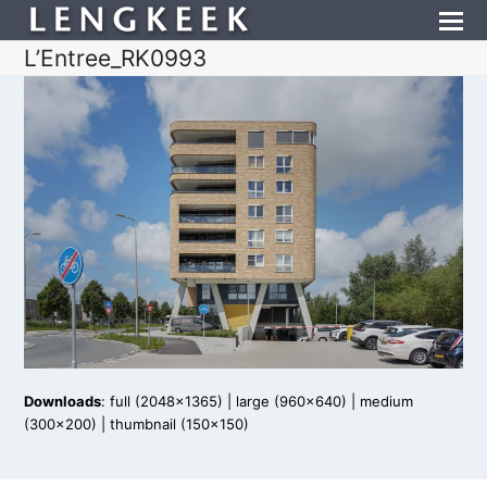
L’Entree_RK0993
Downloads
:
full (2048x1365)
|
large (960x640)
|
medium
(300x200)
|
thumbnail (150x150)