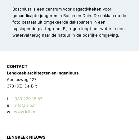
Boschlust is een centrum voor dagactiviteiten voor
gehandicapte jongeren in Bosch en Duin. De dakkap op de
foto bestaat uit omgekeerde dakspanten in een
tapslopende plattegrond. Bij regen loopt het water in een
waterval terug naar de natuur in de bosrijke omgeving.
CONTACT
Lengkeek architecten en ingenieurs
Aeolusweg 127
3731 XE De Bilt
t
030 220 15 87
e
info@laib.nl
w
www.laib.nl
LENGKEEK NIEUWS