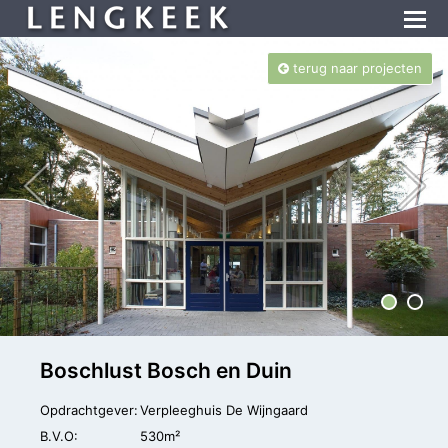
terug naar projecten
Boschlust Bosch en Duin
Opdrachtgever:
Verpleeghuis De Wijngaard
B.V.O:
530m²