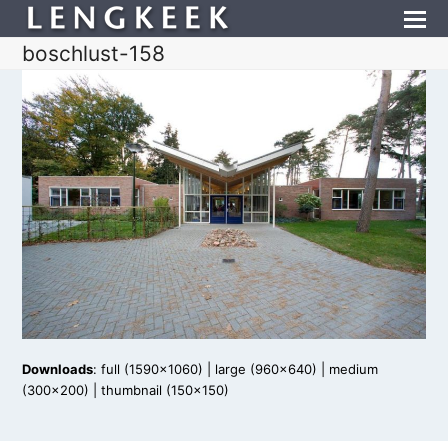
boschlust-158
Downloads
:
full (1590x1060)
|
large (960x640)
|
medium
(300x200)
|
thumbnail (150x150)