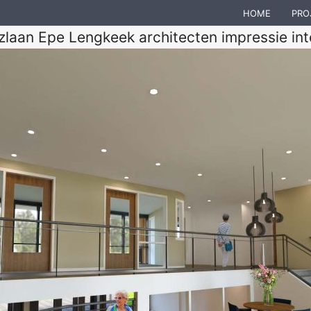
HOME
PRO
zlaan Epe Lengkeek architecten impressie int