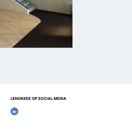
LENGKEEK OP SOCIAL MEDIA
L
i
n