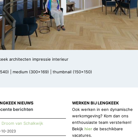
eek architecten impressie interieur
x540)
|
medium (300x169)
|
thumbnail (150x150)
ENGKEEK NIEUWS
WERKEN BIJ LENGKEEK
cente berichten
Ook werken in een dynamische
werkomgeving? Kom dan ons
enthousiaste team versterken!
Droom van Schalkwijk
Bekijk
hier
de beschikbare
-10-2023
vacatures.