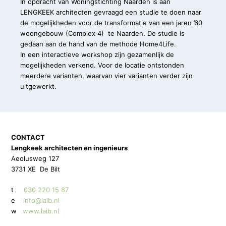
In opdracht van Woningstichting Naarden is aan
LENGKEEK architecten gevraagd een studie te doen naar
de mogelijkheden voor de transformatie van een jaren ’60
woongebouw (Complex 4) te Naarden. De studie is
gedaan aan de hand van de methode Home4Life.
In een interactieve workshop zijn gezamenlijk de
mogelijkheden verkend. Voor de locatie ontstonden
meerdere varianten, waarvan vier varianten verder zijn
uitgewerkt.
CONTACT
Lengkeek architecten en ingenieurs
Aeolusweg 127
3731 XE De Bilt
t
030 220 15 87
e
info@laib.nl
w
www.laib.nl