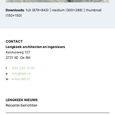
Downloads
:
full (879x843)
|
medium (300x288)
|
thumbnail
(150x150)
CONTACT
Lengkeek architecten en ingenieurs
Aeolusweg 127
3731 XE De Bilt
t
030 220 15 87
e
info@laib.nl
w
www.laib.nl
LENGKEEK NIEUWS
Recente berichten