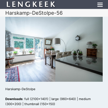
Harskamp-DeStolpe-56
Harskamp-DeStolpe
Downloads
:
full (2100x1401)
|
large (960x640)
|
medium
(300x200)
|
thumbnail (150x150)