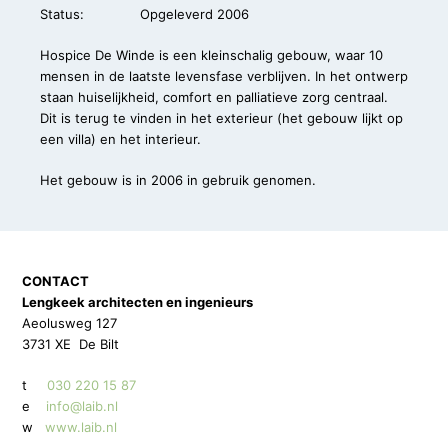
Status:
Opgeleverd 2006
Hospice De Winde is een kleinschalig gebouw, waar 10
mensen in de laatste levensfase verblijven. In het ontwerp
staan huiselijkheid, comfort en palliatieve zorg centraal.
Dit is terug te vinden in het exterieur (het gebouw lijkt op
een villa) en het interieur.
Het gebouw is in 2006 in gebruik genomen.
CONTACT
Lengkeek architecten en ingenieurs
Aeolusweg 127
3731 XE De Bilt
t
030 220 15 87
e
info@laib.nl
w
www.laib.nl