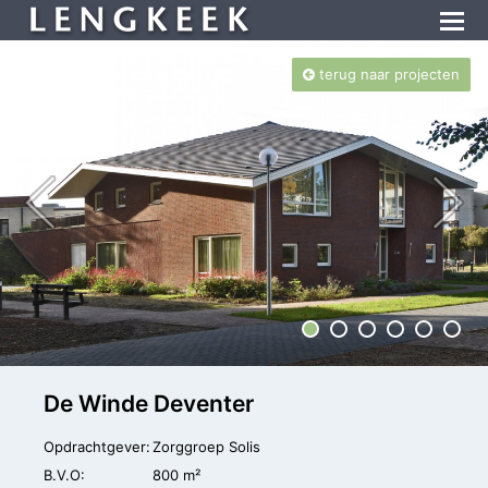
terug naar projecten
De Winde Deventer
Opdrachtgever:
Zorggroep Solis
B.V.O:
800 m²