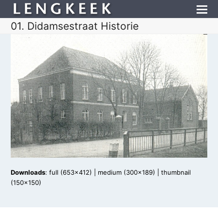
01. Didamsestraat Historie
Downloads
:
full (653x412)
|
medium (300x189)
|
thumbnail
(150x150)