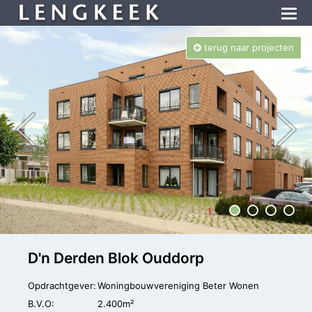
terug naar projecten
D'n Derden Blok Ouddorp
Opdrachtgever:
Woningbouwvereniging Beter Wonen
B.V.O:
2.400m²