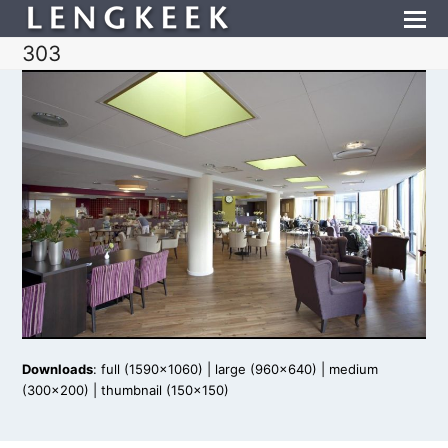
303
Downloads
:
full (1590x1060)
|
large (960x640)
|
medium
(300x200)
|
thumbnail (150x150)