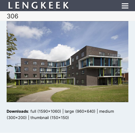
306
Downloads
:
full (1590x1060)
|
large (960x640)
|
medium
(300x200)
|
thumbnail (150x150)