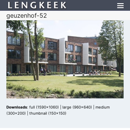
geuzenhof-52
Downloads
:
full (1590x1060)
|
large (960x640)
|
medium
(300x200)
|
thumbnail (150x150)