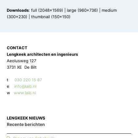
Downloads
:
full (2048x1569)
|
large (960x736)
|
medium
(300x230)
|
thumbnail (150x150)
CONTACT
Lengkeek architecten en ingenieurs
Aeolusweg 127
3731 XE De Bilt
t
030 220 15 87
e
info@laib.nl
w
www.laib.nl
LENGKEEK NIEUWS
Recente berichten