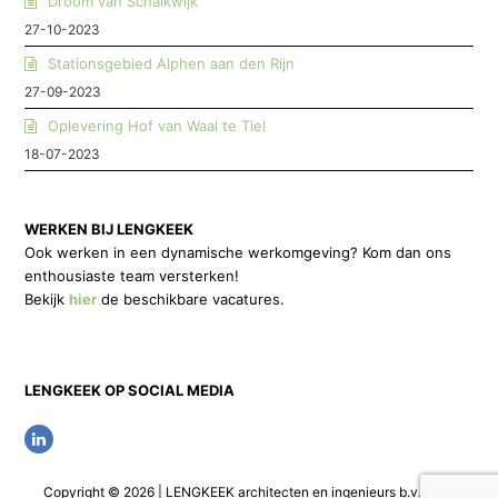
Droom van Schalkwijk
27-10-2023
Stationsgebied Alphen aan den Rijn
27-09-2023
Oplevering Hof van Waal te Tiel
18-07-2023
WERKEN BIJ LENGKEEK
Ook werken in een dynamische werkomgeving? Kom dan ons
enthousiaste team versterken!
Bekijk
hier
de beschikbare vacatures.
LENGKEEK OP SOCIAL MEDIA
L
i
Copyright © 2026 | LENGKEEK architecten en ingenieurs b.v. | Alle
n