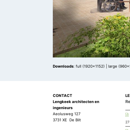
Downloads
:
full (1920x1152)
|
large (960x
CONTACT
L
Re
Lengkeek architecten en
ingenieurs
Aeolusweg 127
3731 XE De Bilt
27