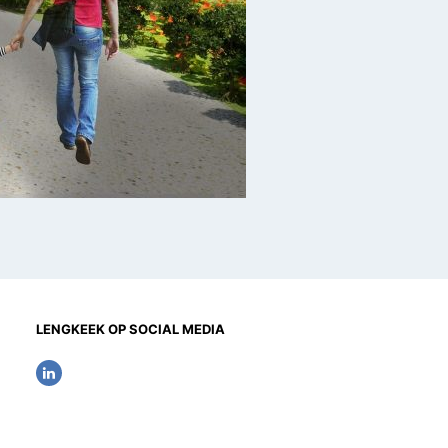
LENGKEEK OP SOCIAL MEDIA
L
i
n
k