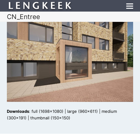
CN_Entree
Downloads
:
full (1698x1080)
|
large (960x611)
|
medium
(300x191)
|
thumbnail (150x150)