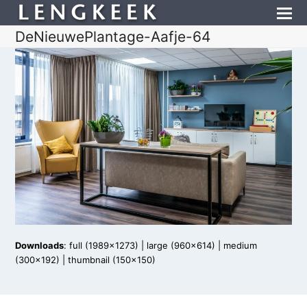
DeNieuwePlantage-Aafje-64
Downloads
:
full (1989x1273)
|
large (960x614)
|
medium
(300x192)
|
thumbnail (150x150)