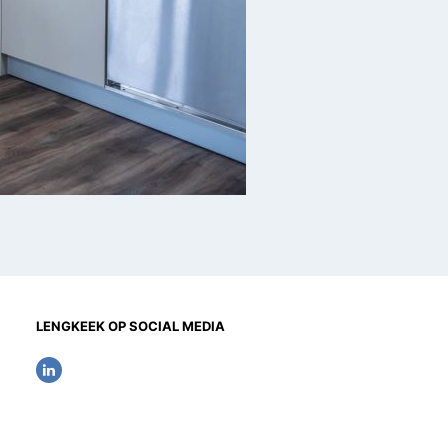
LENGKEEK OP SOCIAL MEDIA
L
i
n
k