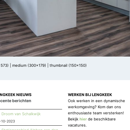
x573)
|
medium (300x179)
|
thumbnail (150x150)
ENGKEEK NIEUWS
WERKEN BIJ LENGKEEK
cente berichten
Ook werken in een dynamische
werkomgeving? Kom dan ons
enthousiaste team versterken!
Droom van Schalkwijk
Bekijk
hier
de beschikbare
-10-2023
vacatures.