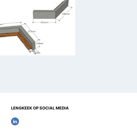
LENGKEEK OP SOCIAL MEDIA
L
i
n