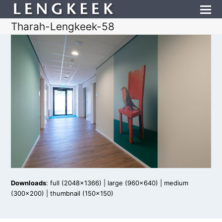
Tharah-Lengkeek-58
Downloads
:
full (2048x1366)
|
large (960x640)
|
medium
(300x200)
|
thumbnail (150x150)