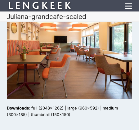
Juliana-grandcafe-scaled
Downloads
:
full (2048x1262)
|
large (960x592)
|
medium
(300x185)
|
thumbnail (150x150)