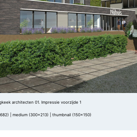
keek architecten 01. Impressie voorzijde 1
x682)
|
medium (300x213)
|
thumbnail (150x150)