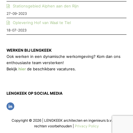
Stationsgebied Alphen aan den Rijn
27-09-2023
Oplevering Hof van Waal te Tiel
18-07-2023
WERKEN BIJ LENGKEEK
Ook werken in een dynamische werkomgeving? Kom dan ons
enthousiaste team versterken!
Bekijk
hier
de beschikbare vacatures.
LENGKEEK OP SOCIAL MEDIA
L
i
Copyright © 2026 | LENGKEEK architecten en ingenieurs b.v. | Alle
n
rechten voorbehouden |
Privacy Policy
k