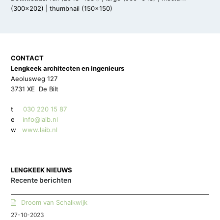
(300x202)
|
thumbnail (150x150)
CONTACT
Lengkeek architecten en ingenieurs
Aeolusweg 127
3731 XE De Bilt
t
030 220 15 87
e
info@laib.nl
w
www.laib.nl
LENGKEEK NIEUWS
Recente berichten
Droom van Schalkwijk
27-10-2023