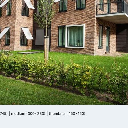
x745)
|
medium (300x233)
|
thumbnail (150x150)