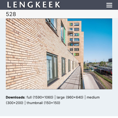
528
Downloads
:
full (1590x1060)
|
large (960x640)
|
medium
(300x200)
|
thumbnail (150x150)