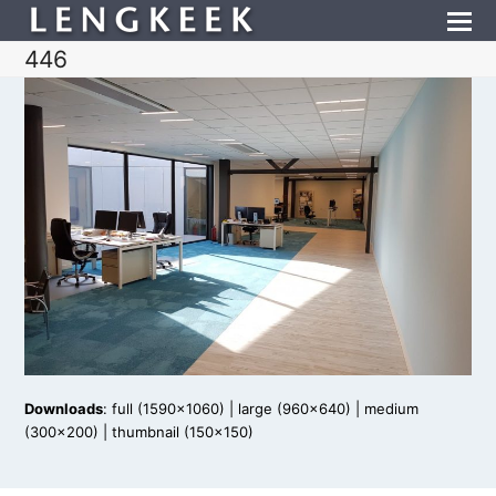
446
Downloads
:
full (1590x1060)
|
large (960x640)
|
medium
(300x200)
|
thumbnail (150x150)