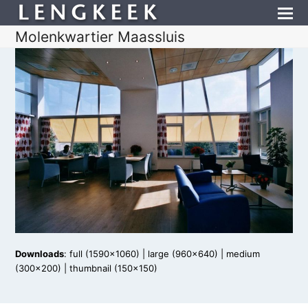
Molenkwartier Maassluis
Downloads
:
full (1590x1060)
|
large (960x640)
|
medium
(300x200)
|
thumbnail (150x150)