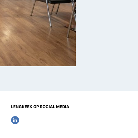
LENGKEEK OP SOCIAL MEDIA
L
i
n