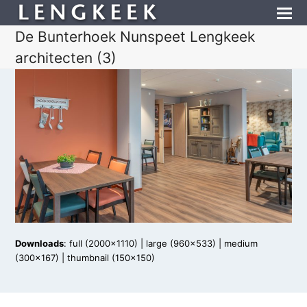
De Bunterhoek Nunspeet Lengkeek
architecten (3)
Downloads
:
full (2000x1110)
|
large (960x533)
|
medium
(300x167)
|
thumbnail (150x150)